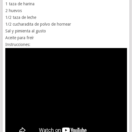
1 taza de harina
2 huevos
1/2 taza de leche
1/2 cucharadita de polvo de hornear
Sal y pimienta al gusto
Aceite para freír
Instrucciones: