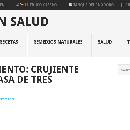
N ...
EL TRUCO CASERO ...
TANQUE DEL INODORO ...
CU
N SALUD
RECETAS
REMEDIOS NATURALES
SALUD
IENTO: CRUJIENTE
ASA DE TRES
omments