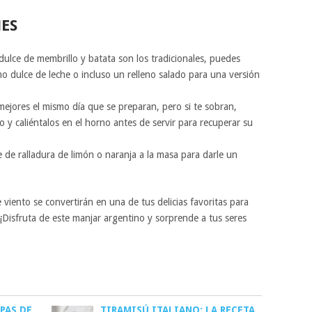
NES
 dulce de membrillo y batata son los tradicionales, puedes
o dulce de leche o incluso un relleno salado para una versión
mejores el mismo día que se preparan, pero si te sobran,
 y caliéntalos en el horno antes de servir para recuperar su
de ralladura de limón o naranja a la masa para darle un
e viento se convertirán en una de tus delicias favoritas para
 ¡Disfruta de este manjar argentino y sorprende a tus seres
PAS DE
TIRAMISÚ ITALIANO: LA RECETA