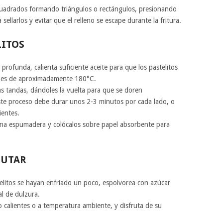
uadrados formando triángulos o rectángulos, presionando
ellarlos y evitar que el relleno se escape durante la fritura.
LITOS
profunda, calienta suficiente aceite para que los pastelitos
l es de aproximadamente 180°C.
as tandas, dándoles la vuelta para que se doren
te proceso debe durar unos 2-3 minutos por cada lado, o
ientes.
 una espumadera y colócalos sobre papel absorbente para
RUTAR
elitos se hayan enfriado un poco, espolvorea con azúcar
al de dulzura.
o calientes o a temperatura ambiente, y disfruta de su