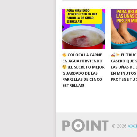
COLOCA LA CARNE
EL TRUC
EN AGUA HIRVIENDO
CASERO QUE 
¡EL SECRETO MEJOR
LAS UÑAS DE 
GUARDADO DE LAS
EN MINUTOS
PARRILLAS DE CINCO
PROTEGE TU 
ESTRELLAS!
© 2026
VIV