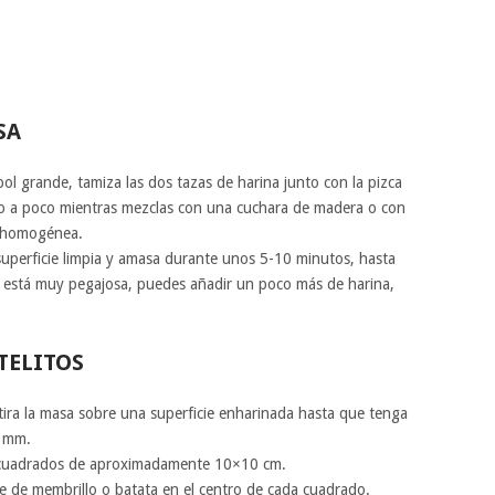
SA
ol grande, tamiza las dos tazas de harina junto con la pizca
co a poco mientras mezclas con una cuchara de madera o con
 homogénea.
uperficie limpia y amasa durante unos 5-10 minutos, hasta
sa está muy pegajosa, puedes añadir un poco más de harina,
TELITOS
tira la masa sobre una superficie enharinada hasta que tenga
3 mm.
 cuadrados de aproximadamente 10×10 cm.
e de membrillo o batata en el centro de cada cuadrado.