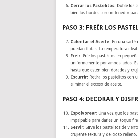
Cerrar los Pastelitos:
Doble los c
bien los bordes con un tenedor para s
PASO 3: FREÍR LOS PASTE
Calentar el Aceite:
En una sartén 
puedan flotar. La temperatura idea
Freír:
Fríe los pastelitos en pequeñ
uniformemente por ambos lados. Es
hasta que estén bien dorados y cruj
Escurrir:
Retira los pastelitos con
eliminar el exceso de aceite.
PASO 4: DECORAR Y DISF
Espolvorear:
Una vez que los past
impalpable para darles un toque fin
Servir:
Sirve los pastelitos de vient
crujiente textura y delicioso relleno.