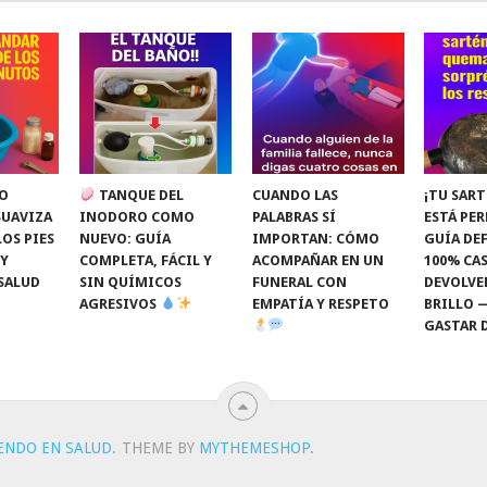
O
TANQUE DEL
CUANDO LAS
¡TU SART
SUAVIZA
INODORO COMO
PALABRAS SÍ
ESTÁ PE
LOS PIES
NUEVO: GUÍA
IMPORTAN: CÓMO
GUÍA DEF
 Y
COMPLETA, FÁCIL Y
ACOMPAÑAR EN UN
100% CAS
SALUD
SIN QUÍMICOS
FUNERAL CON
DEVOLVE
AGRESIVOS
EMPATÍA Y RESPETO
BRILLO 
GASTAR 
IENDO EN SALUD
.
THEME BY
MYTHEMESHOP
.