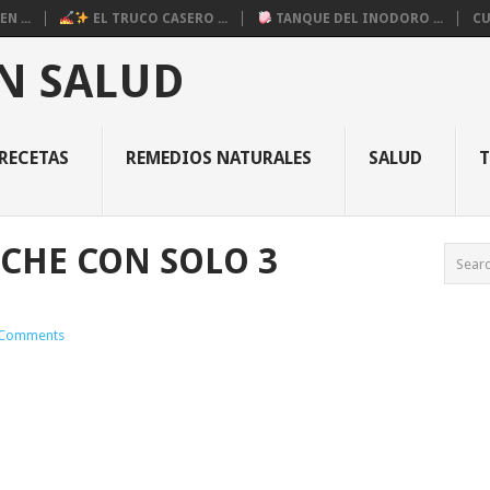
N ...
EL TRUCO CASERO ...
TANQUE DEL INODORO ...
CU
N SALUD
RECETAS
REMEDIOS NATURALES
SALUD
ECHE CON SOLO 3
Comments