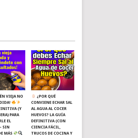
ÉN VIEJA NO
¿POR QUÉ
RDIDA!
CONVIENE ECHAR SAL
INITIVA (Y
AL AGUA AL COCER
ERA) PARA
HUEVOS? LA GUÍA
RLE EL
DEFINITIVA (CON
— SIN
CIENCIA FÁCIL,
DE MÁS
TRUCOS DE COCINA Y