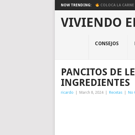
NOW TRENDING:
COLOCA LA CARNE E
VIVIENDO E
CONSEJOS
PANCITOS DE L
INGREDIENTES
ricardo
|
March 8, 2024
|
Recetas
|
No 