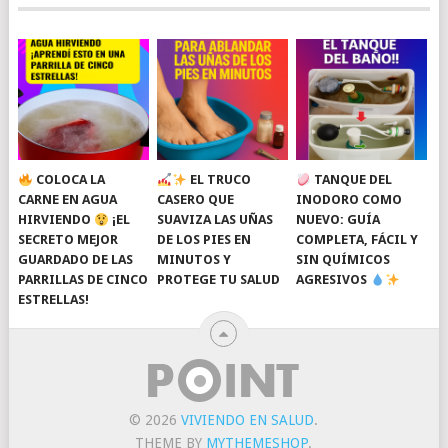
COLOCA LA
EL TRUCO
TANQUE DEL
CARNE EN AGUA
CASERO QUE
INODORO COMO
HIRVIENDO
¡EL
SUAVIZA LAS UÑAS
NUEVO: GUÍA
SECRETO MEJOR
DE LOS PIES EN
COMPLETA, FÁCIL Y
GUARDADO DE LAS
MINUTOS Y
SIN QUÍMICOS
PARRILLAS DE CINCO
PROTEGE TU SALUD
AGRESIVOS
ESTRELLAS!
© 2026
VIVIENDO EN SALUD
.
THEME BY
MYTHEMESHOP
.