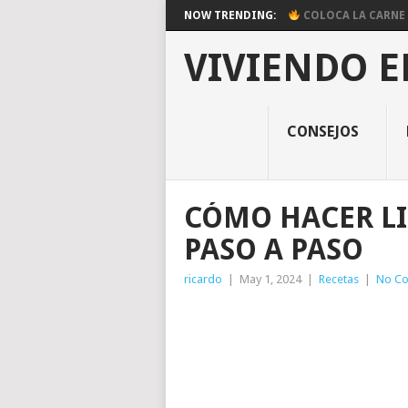
NOW TRENDING:
COLOCA LA CARNE E
VIVIENDO E
CONSEJOS
CÓMO HACER LI
PASO A PASO
ricardo
|
May 1, 2024
|
Recetas
|
No C