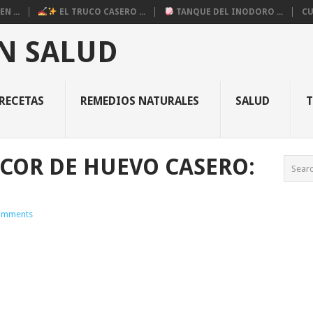
N ...
EL TRUCO CASERO ...
TANQUE DEL INODORO ...
CU
N SALUD
RECETAS
REMEDIOS NATURALES
SALUD
COR DE HUEVO CASERO:
omments