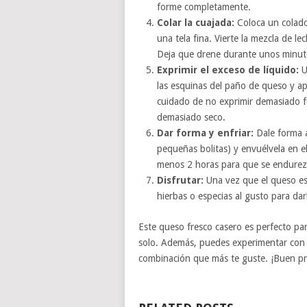
forme completamente.
Colar la cuajada:
Coloca un colado
una tela fina. Vierte la mezcla de le
Deja que drene durante unos minut
Exprimir el exceso de líquido:
U
las esquinas del paño de queso y ap
cuidado de no exprimir demasiado f
demasiado seco.
Dar forma y enfriar:
Dale forma a
pequeñas bolitas) y envuélvela en el
menos 2 horas para que se endurez
Disfrutar:
Una vez que el queso esté
hierbas o especias al gusto para dar
Este queso fresco casero es perfecto par
solo. Además, puedes experimentar con d
combinación que más te guste. ¡Buen p