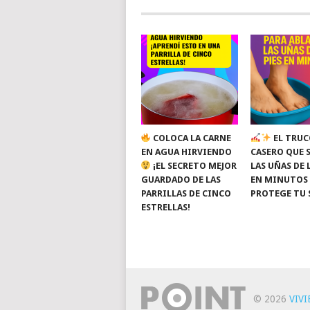
COLOCA LA CARNE
EL TRUC
EN AGUA HIRVIENDO
CASERO QUE 
¡EL SECRETO MEJOR
LAS UÑAS DE 
GUARDADO DE LAS
EN MINUTOS
PARRILLAS DE CINCO
PROTEGE TU 
ESTRELLAS!
© 2026
VIV