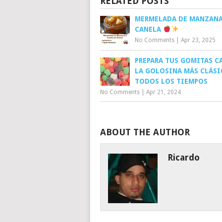
RELATED POSTS
MERMELADA DE MANZANA
CANELA
No Comments
|
Apr 23, 2025
PREPARA TUS GOMITAS CA
LA GOLOSINA MÁS CLÁSI
TODOS LOS TIEMPOS
No Comments
|
Apr 21, 2024
ABOUT THE AUTHOR
Ricardo