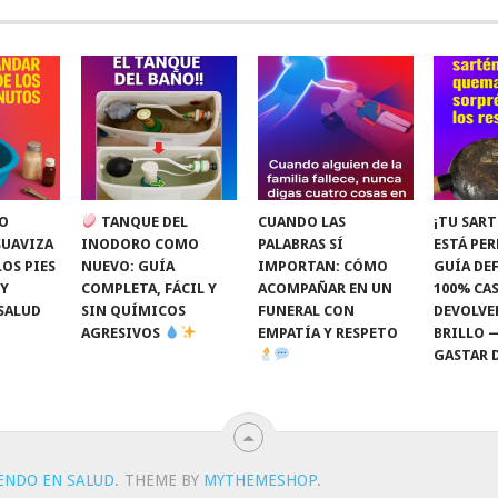
O
TANQUE DEL
CUANDO LAS
¡TU SART
SUAVIZA
INODORO COMO
PALABRAS SÍ
ESTÁ PE
LOS PIES
NUEVO: GUÍA
IMPORTAN: CÓMO
GUÍA DEF
 Y
COMPLETA, FÁCIL Y
ACOMPAÑAR EN UN
100% CAS
SALUD
SIN QUÍMICOS
FUNERAL CON
DEVOLVE
AGRESIVOS
EMPATÍA Y RESPETO
BRILLO 
GASTAR 
IENDO EN SALUD
.
THEME BY
MYTHEMESHOP
.