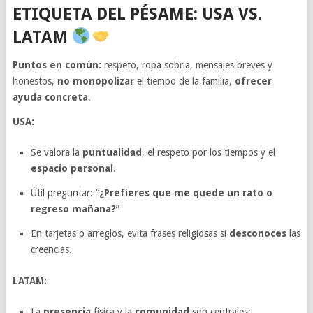
ETIQUETA DEL PÉSAME: USA VS.
LATAM
Puntos en común:
respeto, ropa sobria, mensajes breves y
honestos,
no monopolizar
el tiempo de la familia,
ofrecer
ayuda concreta
.
USA:
Se valora la
puntualidad
, el respeto por los tiempos y el
espacio personal
.
Útil preguntar: “
¿Prefieres que me quede un rato o
regreso mañana?
”
En tarjetas o arreglos, evita frases religiosas si
desconoces
las
creencias.
LATAM:
La
presencia
física y la
comunidad
son centrales: