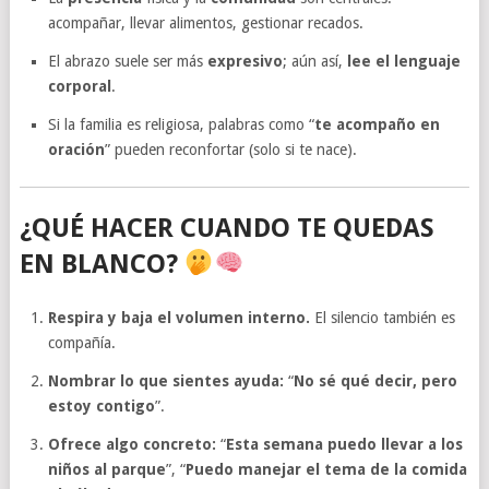
acompañar, llevar alimentos, gestionar recados.
El abrazo suele ser más
expresivo
; aún así,
lee el lenguaje
corporal
.
Si la familia es religiosa, palabras como “
te acompaño en
oración
” pueden reconfortar (solo si te nace).
¿QUÉ HACER CUANDO TE QUEDAS
EN BLANCO?
Respira y baja el volumen interno.
El silencio también es
compañía.
Nombrar lo que sientes ayuda:
“
No sé qué decir, pero
estoy contigo
”.
Ofrece algo concreto:
“
Esta semana puedo llevar a los
niños al parque
”, “
Puedo manejar el tema de la comida