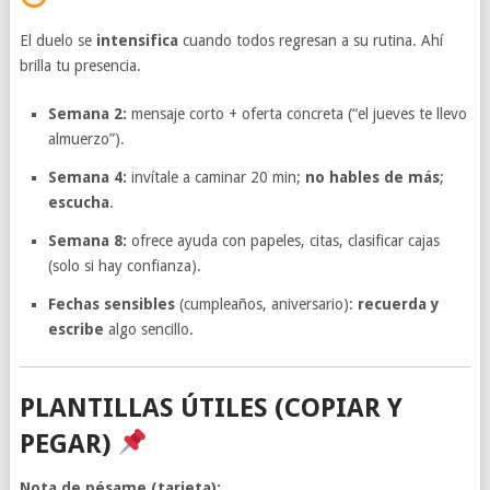
El duelo se
intensifica
cuando todos regresan a su rutina. Ahí
brilla tu presencia.
Semana 2:
mensaje corto + oferta concreta (“el jueves te llevo
almuerzo”).
Semana 4:
invítale a caminar 20 min;
no hables de más
;
escucha
.
Semana 8:
ofrece ayuda con papeles, citas, clasificar cajas
(solo si hay confianza).
Fechas sensibles
(cumpleaños, aniversario):
recuerda y
escribe
algo sencillo.
PLANTILLAS ÚTILES (COPIAR Y
PEGAR)
Nota de pésame (tarjeta):