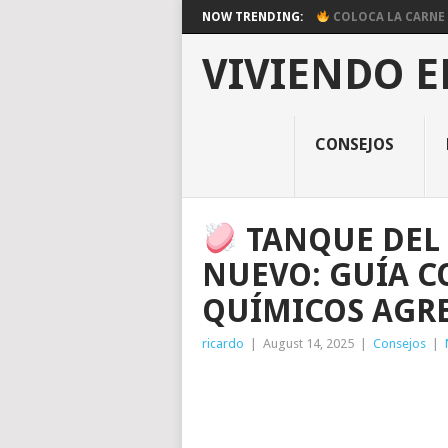
NOW TRENDING:
COLOCA LA CARNE E
VIVIENDO E
CONSEJOS
TANQUE DEL
NUEVO: GUÍA CO
QUÍMICOS AGR
ricardo
|
August 14, 2025
|
Consejos
|