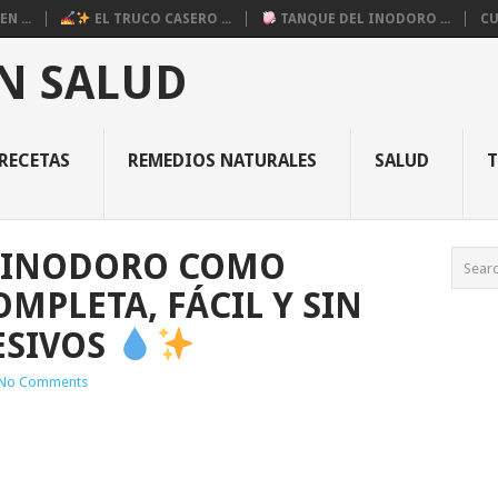
N ...
EL TRUCO CASERO ...
TANQUE DEL INODORO ...
CU
N SALUD
RECETAS
REMEDIOS NATURALES
SALUD
 INODORO COMO
MPLETA, FÁCIL Y SIN
ESIVOS
No Comments