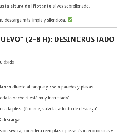
usta altura del flotante
si ves sobrellenado.
lm, descarga más limpia y silenciosa.
EVO” (2–8 H): DESINCRUSTADO
 u óxido.
lanco
directo al tanque y
rocia
paredes y piezas.
toda la noche si está muy incrustado).
a
cada pieza (flotante, válvula, asiento de descarga).
3 descargas.
rrosión severa, considera reemplazar piezas (son económicas y