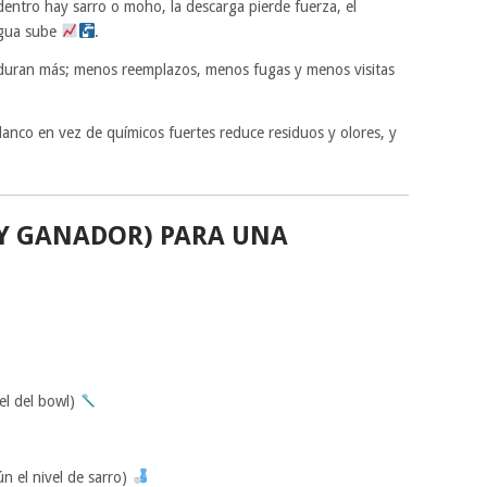
adentro hay sarro o moho, la descarga pierde fuerza, el
agua sube
.
s duran más; menos reemplazos, menos fugas y menos visitas
blanco en vez de químicos fuertes reduce residuos y olores, y
Y GANADOR) PARA UNA
el del bowl)
 el nivel de sarro)