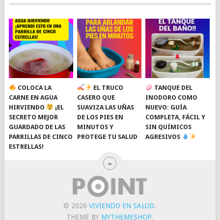
COLOCA LA
EL TRUCO
TANQUE DEL
CARNE EN AGUA
CASERO QUE
INODORO COMO
HIRVIENDO
¡EL
SUAVIZA LAS UÑAS
NUEVO: GUÍA
SECRETO MEJOR
DE LOS PIES EN
COMPLETA, FÁCIL Y
GUARDADO DE LAS
MINUTOS Y
SIN QUÍMICOS
PARRILLAS DE CINCO
PROTEGE TU SALUD
AGRESIVOS
ESTRELLAS!
© 2026
VIVIENDO EN SALUD
.
THEME BY
MYTHEMESHOP
.