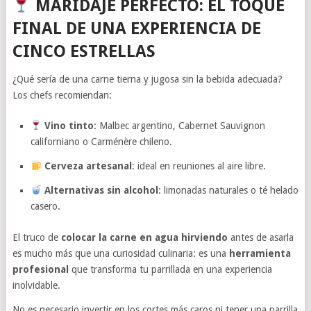
MARIDAJE PERFECTO: EL TOQUE
FINAL DE UNA EXPERIENCIA DE
CINCO ESTRELLAS
¿Qué sería de una carne tierna y jugosa sin la bebida adecuada?
Los chefs recomiendan:
Vino tinto
: Malbec argentino, Cabernet Sauvignon
californiano o Carménère chileno.
Cerveza artesanal
: ideal en reuniones al aire libre.
Alternativas sin alcohol
: limonadas naturales o té helado
casero.
El truco de
colocar la carne en agua hirviendo
antes de asarla
es mucho más que una curiosidad culinaria: es una
herramienta
profesional
que transforma tu parrillada en una experiencia
inolvidable.
No es necesario invertir en los cortes más caros ni tener una parrilla