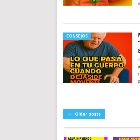
d
CONSEJOS
r
A
r
p
POSTS
Older posts
NAVIGATION