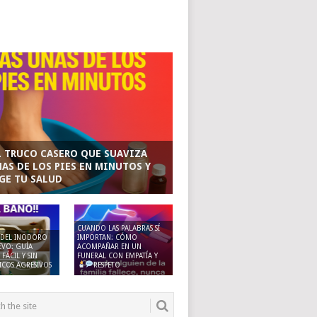
L TRUCO CASERO QUE SUAVIZA
ÑAS DE LOS PIES EN MINUTOS Y
GE TU SALUD
CUANDO LAS PALABRAS SÍ
 DEL INODORO
IMPORTAN: CÓMO
VO: GUÍA
ACOMPAÑAR EN UN
FÁCIL Y SIN
FUNERAL CON EMPATÍA Y
COS AGRESIVOS
RESPETO