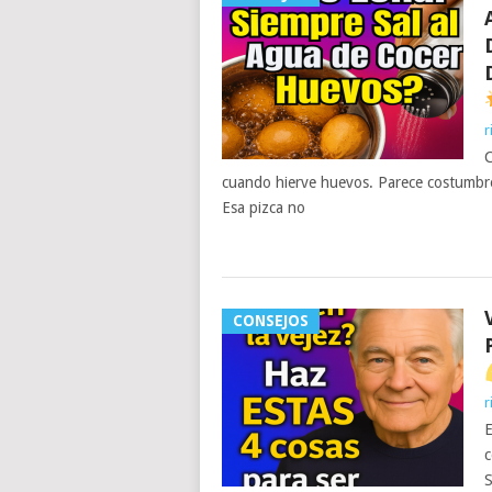
r
C
cuando hierve huevos. Parece costumbre…
Esa pizca no
CONSEJOS
r
E
c
S