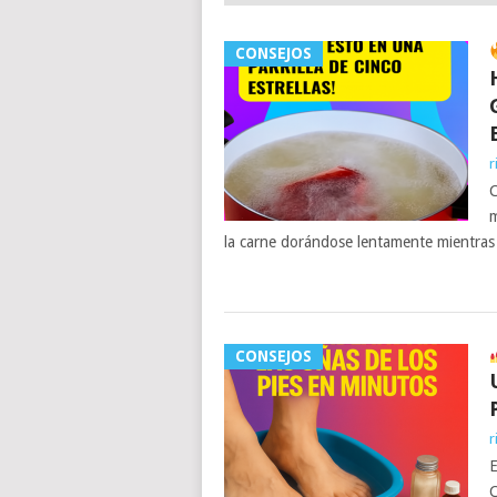
CONSEJOS
r
C
m
la carne dorándose lentamente mientras
CONSEJOS
r
E
C