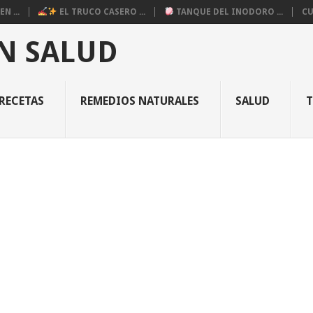
N ...
EL TRUCO CASERO ...
TANQUE DEL INODORO ...
CU
N SALUD
RECETAS
REMEDIOS NATURALES
SALUD