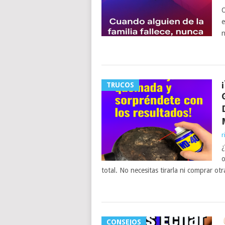
O
e
n
TRUCOS
r
¿
o
total. No necesitas tirarla ni comprar otr
CONSEJOS