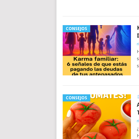
CONSEJOS
r
H
s
s
CONSEJOS
r
¿
H