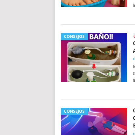
l
CONSEJOS
r
M
s
m
CONSEJOS
r