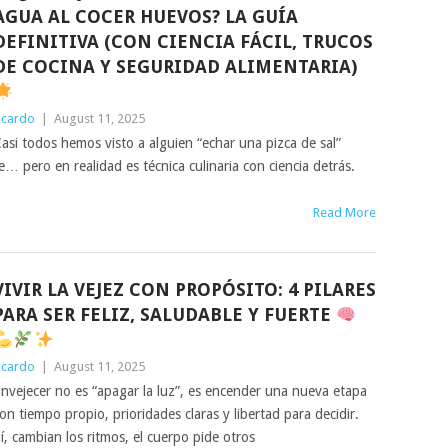
AGUA AL COCER HUEVOS? LA GUÍA
DEFINITIVA (CON CIENCIA FÁCIL, TRUCOS
DE COCINA Y SEGURIDAD ALIMENTARIA)
icardo
|
August 11, 2025
asi todos hemos visto a alguien “echar una pizca de sal”
 pero en realidad es técnica culinaria con ciencia detrás.
Read More
VIVIR LA VEJEZ CON PROPÓSITO: 4 PILARES
PARA SER FELIZ, SALUDABLE Y FUERTE
icardo
|
August 11, 2025
nvejecer no es “apagar la luz”, es encender una nueva etapa
on tiempo propio, prioridades claras y libertad para decidir.
í, cambian los ritmos, el cuerpo pide otros