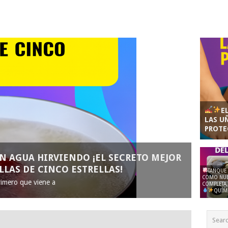
E
LAS U
PROTE
EN AGUA HIRVIENDO
¡EL SECRETO MEJOR
LLAS DE CINCO ESTRELLAS!
TANQUE
COMO NUE
rimero que viene a
COMPLETA, 
QUÍMI