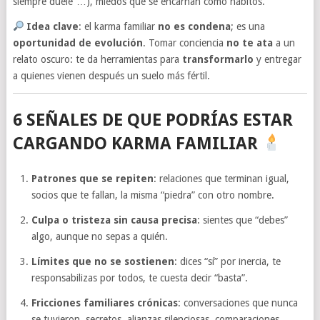
siempre duele”…), miedos que se encarnan como hábitos.
Idea clave
: el karma familiar
no es condena
; es una
oportunidad de evolución
. Tomar conciencia
no te ata
a un
relato oscuro: te da herramientas para
transformarlo
y entregar
a quienes vienen después un suelo más fértil.
6 SEÑALES DE QUE PODRÍAS ESTAR
CARGANDO KARMA FAMILIAR
Patrones que se repiten
: relaciones que terminan igual,
socios que te fallan, la misma “piedra” con otro nombre.
Culpa o tristeza sin causa precisa
: sientes que “debes”
algo, aunque no sepas a quién.
Límites que no se sostienen
: dices “sí” por inercia, te
responsabilizas por todos, te cuesta decir “basta”.
Fricciones familiares crónicas
: conversaciones que nunca
se tuvieron, secretos, alianzas silenciosas, comparaciones.