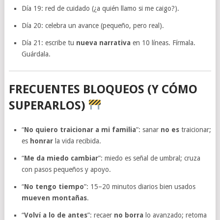
Día 19: red de cuidado (¿a quién llamo si me caigo?).
Día 20: celebra un avance (pequeño, pero real).
Día 21: escribe tu
nueva narrativa
en 10 líneas. Fírmala.
Guárdala.
FRECUENTES BLOQUEOS (Y CÓMO
SUPERARLOS)
“
No quiero traicionar a mi familia
”: sanar
no es
traicionar;
es
honrar
la vida recibida.
“
Me da miedo cambiar
”: miedo es señal de umbral; cruza
con pasos pequeños y apoyo.
“
No tengo tiempo
”: 15–20 minutos diarios bien usados
mueven montañas
.
“
Volví a lo de antes
”: recaer
no borra
lo avanzado; retoma