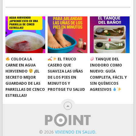
COLOCA LA
EL TRUCO
TANQUE DEL
CARNE EN AGUA
CASERO QUE
INODORO COMO
HIRVIENDO
¡EL
SUAVIZA LAS UÑAS
NUEVO: GUÍA
SECRETO MEJOR
DE LOS PIES EN
COMPLETA, FÁCIL Y
GUARDADO DE LAS
MINUTOS Y
SIN QUÍMICOS
PARRILLAS DE CINCO
PROTEGE TU SALUD
AGRESIVOS
ESTRELLAS!
© 2026
VIVIENDO EN SALUD
.