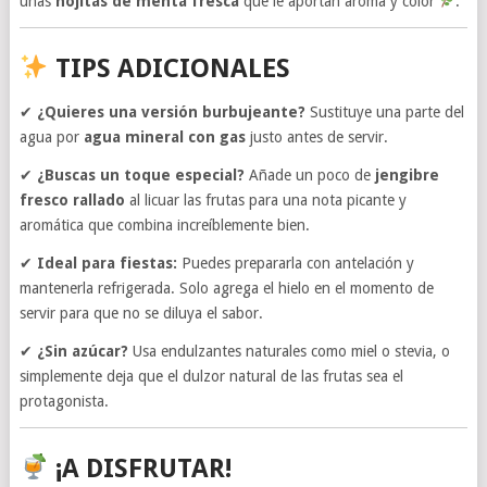
unas
hojitas de menta fresca
que le aportan aroma y color
.
TIPS ADICIONALES
✔
¿Quieres una versión burbujeante?
Sustituye una parte del
agua por
agua mineral con gas
justo antes de servir.
✔
¿Buscas un toque especial?
Añade un poco de
jengibre
fresco rallado
al licuar las frutas para una nota picante y
aromática que combina increíblemente bien.
✔
Ideal para fiestas:
Puedes prepararla con antelación y
mantenerla refrigerada. Solo agrega el hielo en el momento de
servir para que no se diluya el sabor.
✔
¿Sin azúcar?
Usa endulzantes naturales como miel o stevia, o
simplemente deja que el dulzor natural de las frutas sea el
protagonista.
¡A DISFRUTAR!