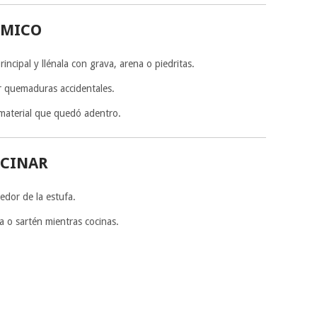
RMICO
incipal y llénala con grava, arena o piedritas.
tar quemaduras accidentales.
 material que quedó adentro.
OCINAR
edor de la estufa.
a o sartén mientras cocinas.