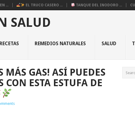
N ...
EL TRUCO CASERO ...
TANQUE DEL INODORO ...
CU
N SALUD
RECETAS
REMEDIOS NATURALES
SALUD
 MÁS GAS! ASÍ PUEDES
S CON ESTA ESTUFA DE
omments