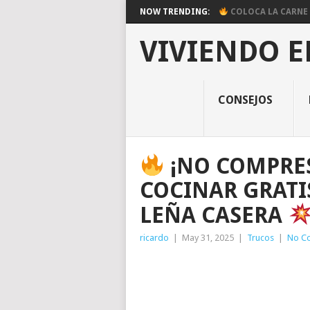
NOW TRENDING:
COLOCA LA CARNE E
VIVIENDO E
CONSEJOS
¡NO COMPRES
COCINAR GRATI
LEÑA CASERA
ricardo
|
May 31, 2025
|
Trucos
|
No C