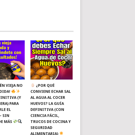
ÉN VIEJA NO
¿POR QUÉ
RDIDA!
CONVIENE ECHAR SAL
INITIVA (Y
AL AGUA AL COCER
ERA) PARA
HUEVOS? LA GUÍA
RLE EL
DEFINITIVA (CON
— SIN
CIENCIA FÁCIL,
DE MÁS
TRUCOS DE COCINA Y
SEGURIDAD
ALIMENTARIA)