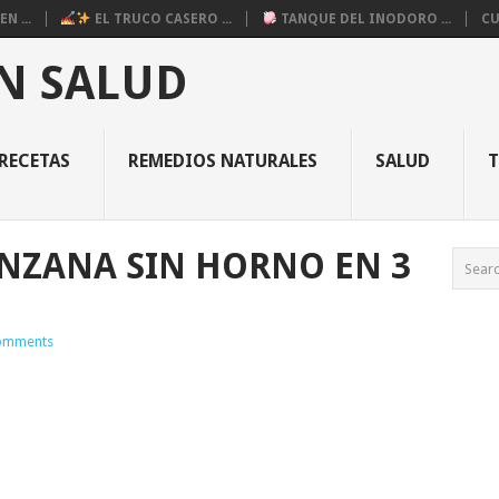
N ...
EL TRUCO CASERO ...
TANQUE DEL INODORO ...
CU
N SALUD
RECETAS
REMEDIOS NATURALES
SALUD
NZANA SIN HORNO EN 3
omments