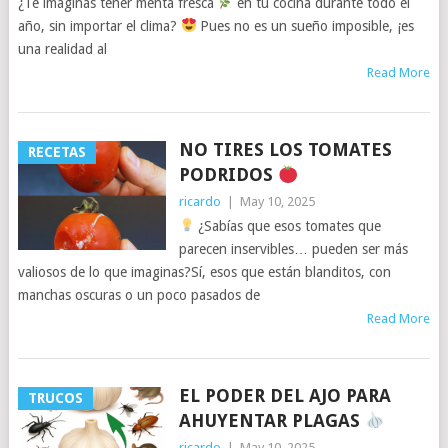
¿Te imaginas tener menta fresca
en tu cocina durante todo el
año, sin importar el clima?
Pues no es un sueño imposible, ¡es
una realidad al
Read More
NO TIRES LOS TOMATES
RECETAS
PODRIDOS
ricardo
|
May 10, 2025
¿Sabías que esos tomates que
parecen inservibles… pueden ser más
valiosos de lo que imaginas?Sí, esos que están blanditos, con
manchas oscuras o un poco pasados de
Read More
EL PODER DEL AJO PARA
TRUCOS
AHUYENTAR PLAGAS
ricardo
|
May 10, 2025