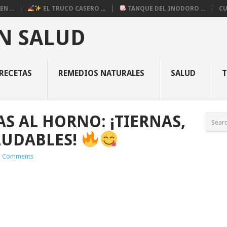
N ...
EL TRUCO CASERO ...
TANQUE DEL INODORO ...
CU
N SALUD
RECETAS
REMEDIOS NATURALES
SALUD
S AL HORNO: ¡TIERNAS,
LUDABLES!
 Comments