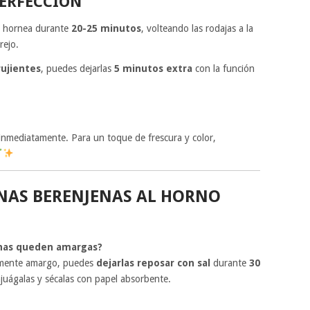
PERFECCIÓN
 y hornea durante
20-25 minutos
, volteando las rodajas a la
rejo.
rujientes
, puedes dejarlas
5 minutos extra
con la función
 inmediatamente. Para un toque de frescura y color,
NAS BERENJENAS AL HORNO
enas queden amargas?
ramente amargo, puedes
dejarlas reposar con sal
durante
30
juágalas y sécalas con papel absorbente.