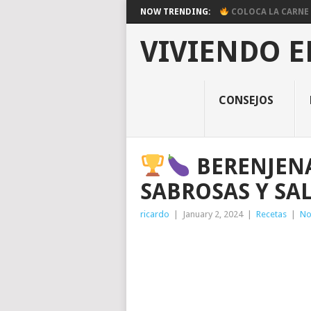
NOW TRENDING:
COLOCA LA CARNE E
VIVIENDO E
CONSEJOS
BERENJENA
SABROSAS Y SA
ricardo
|
January 2, 2024
|
Recetas
|
No