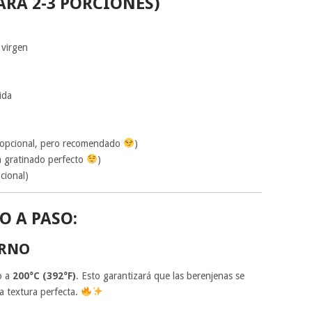
ARA 2-3 PORCIONES)
 virgen
ida
(opcional, pero recomendado
)
n gratinado perfecto
)
cional)
O A PASO:
ORNO
o a
200°C (392°F)
. Esto garantizará que las berenjenas se
a textura perfecta.