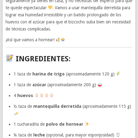
seguramente ya tienes en casa, y no necesitas ser experto para que
te quede espectacular
. Vamos a usar mantequilla derretida para
lograr esa humedad irresistible y un batido prolongado de los
huevos con el azúcar para que el bizcocho suba bien sin necesidad
de técnicas complicadas.
¡Así que vamos a hornear!
INGREDIENTES:
1 taza de
harina de trigo
(aproximadamente 120 g)
1 taza de
azúcar
(aproximadamente 200 g)
4
huevos
½ taza de
mantequilla derretida
(aproximadamente 115 g)
1 cucharadita de
polvo de hornear
¼ taza de
leche
(opcional, para mayor esponjosidad)