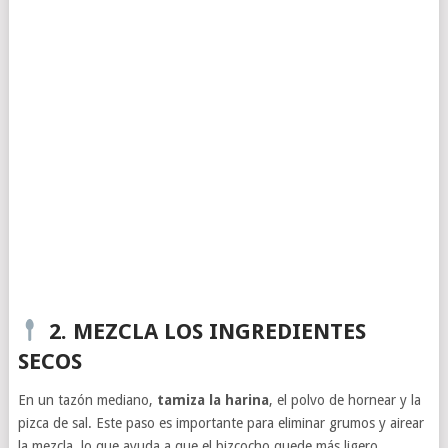
2. MEZCLA LOS INGREDIENTES
SECOS
En un tazón mediano,
tamiza la harina
, el polvo de hornear y la
pizca de sal. Este paso es importante para eliminar grumos y airear
la mezcla, lo que ayuda a que el bizcocho quede más ligero.