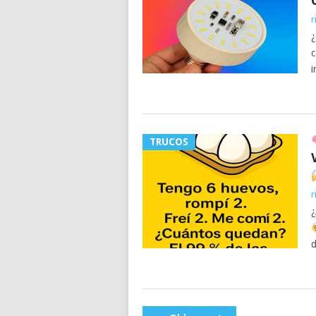
r
¿
c
i
TRUCOS
r
¿
d