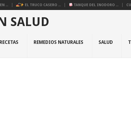
N ...
EL TRUCO CASERO ...
TANQUE DEL INODORO ...
CU
N SALUD
RECETAS
REMEDIOS NATURALES
SALUD