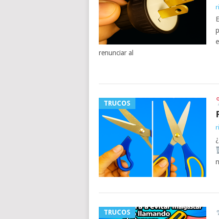
r
E
p
e
renunciar al
TRUCOS
r
¿
n
TRUCOS