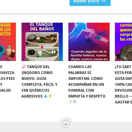
Newer posts
O
TANQUE DEL
CUANDO LAS
¡TU SART
SUAVIZA
INODORO COMO
PALABRAS SÍ
ESTÁ PE
LOS PIES
NUEVO: GUÍA
IMPORTAN: CÓMO
GUÍA DEF
 Y
COMPLETA, FÁCIL Y
ACOMPAÑAR EN UN
100% CAS
SALUD
SIN QUÍMICOS
FUNERAL CON
DEVOLVE
AGRESIVOS
EMPATÍA Y RESPETO
BRILLO 
GASTAR 