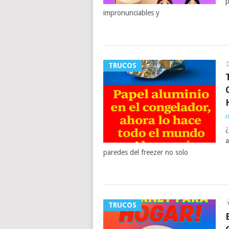
p
impronunciables y
TRUCOS
r
¿
a
paredes del freezer no solo
TRUCOS