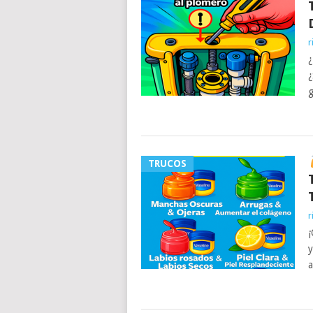
r
¿
¿
g
TRUCOS
r
¡
y
a