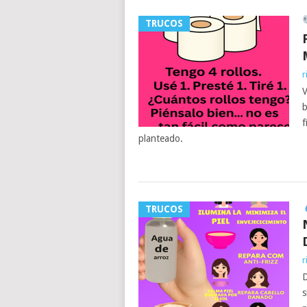
TRUCOS
r
V
b
f
planteado.
TRUCOS
r
D
s