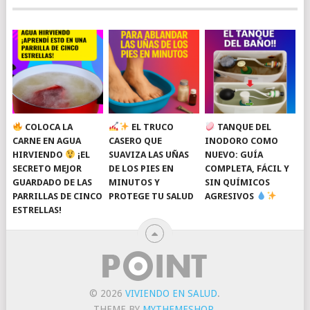
COLOCA LA
EL TRUCO
TANQUE DEL
CARNE EN AGUA
CASERO QUE
INODORO COMO
HIRVIENDO
¡EL
SUAVIZA LAS UÑAS
NUEVO: GUÍA
SECRETO MEJOR
DE LOS PIES EN
COMPLETA, FÁCIL Y
GUARDADO DE LAS
MINUTOS Y
SIN QUÍMICOS
PARRILLAS DE CINCO
PROTEGE TU SALUD
AGRESIVOS
ESTRELLAS!
© 2026
VIVIENDO EN SALUD
.
THEME BY
MYTHEMESHOP
.