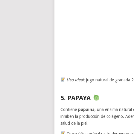
Uso ideal:
jugo natural de granada 2
5. PAPAYA
Contiene
papaína
, una enzima natural 
inhiben la producción de colágeno. Adem
salud de la piel.
Truco útil:
agrégala a tu desayuno con