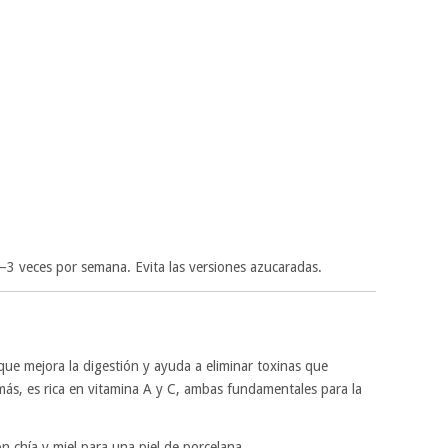
–3 veces por semana. Evita las versiones azucaradas.
que mejora la digestión y ayuda a eliminar toxinas que
ás, es rica en vitamina A y C, ambas fundamentales para la
 chía y miel para una piel de porcelana.