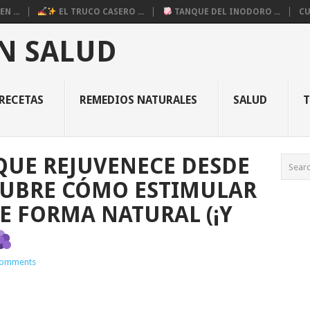
N ...
EL TRUCO CASERO ...
TANQUE DEL INODORO ...
CU
N SALUD
RECETAS
REMEDIOS NATURALES
SALUD
QUE REJUVENECE DESDE
CUBRE CÓMO ESTIMULAR
E FORMA NATURAL (¡Y
omments