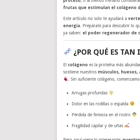
proceso
, o al menos frenarlo consider
frutas que estimulan el colágeno 
Este artículo no solo te ayudará a
vert
energía
. Prepárate para descubrir lo 
ya saben:
el poder regenerador de ci
¿POR QUÉ ES TAN
El
colágeno
es la proteína más abunda
sostiene nuestros
músculos, huesos, a
. Sin suficiente colágeno, comenzamo
Arrugas profundas
Dolor en las rodillas o espalda
Pérdida de firmeza en el rostro
Fragilidad capilar y de uñas
Pero aquí viene lo interesante:
nuestro