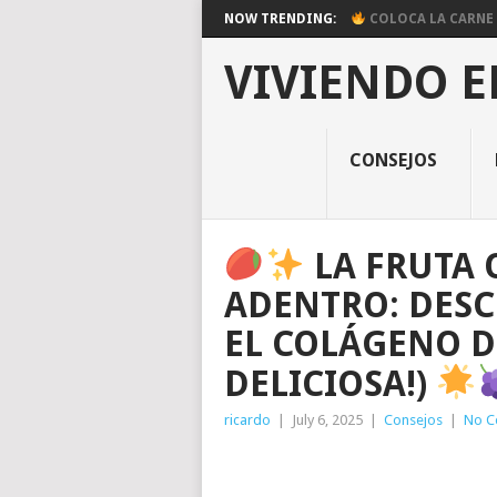
NOW TRENDING:
COLOCA LA CARNE E
VIVIENDO E
CONSEJOS
LA FRUTA 
ADENTRO: DES
EL COLÁGENO D
DELICIOSA!)
ricardo
|
July 6, 2025
|
Consejos
|
No C