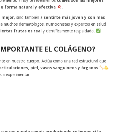
ablemente. Y hoy te revelaremos
cuáles son las mejores
de forma natural y efectiva
.
e mejor
, sino también a
sentirte más joven y con más
que muchos dermatólogos, nutricionistas y expertos en salud
ertas frutas es real
y científicamente respaldado.
 IMPORTANTE EL COLÁGENO?
nte en nuestro cuerpo. Actúa como una red estructural que
rticulaciones, piel, vasos sanguíneos y órganos
s a experimentar:
 cuerpo puede seguir produciendo colágeno si le