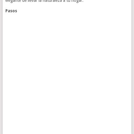
elegante de llevar la naturaleza a tu hogar.
Pasos