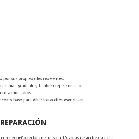
do por sus propiedades repelentes.
n aroma agradable y también repele insectos.
 contra mosquitos.
 como base para diluir los aceites esenciales.
PREPARACIÓN
En un pequeño recipiente, mezcla 10 gotas de aceite esencial