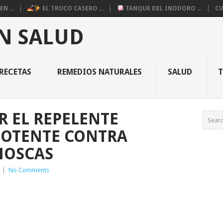
N ...
EL TRUCO CASERO ...
TANQUE DEL INODORO ...
CU
N SALUD
RECETAS
REMEDIOS NATURALES
SALUD
 EL REPELENTE
POTENTE CONTRA
MOSCAS
|
No Comments