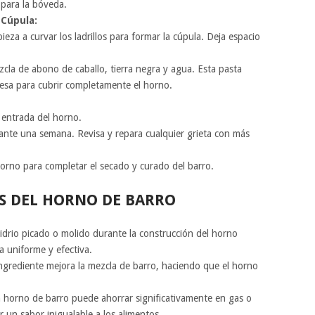
 para la bóveda.
 Cúpula:
pieza a curvar los ladrillos para formar la cúpula. Deja espacio
cla de abono de caballo, tierra negra y agua. Esta pasta
uesa para cubrir completamente el horno.
a entrada del horno.
ante una semana. Revisa y repara cualquier grieta con más
orno para completar el secado y curado del barro.
OS DEL HORNO DE BARRO
vidrio picado o molido durante la construcción del horno
 uniforme y efectiva.
ngrediente mejora la mezcla de barro, haciendo que el horno
 horno de barro puede ahorrar significativamente en gas o
 un sabor inigualable a los alimentos.