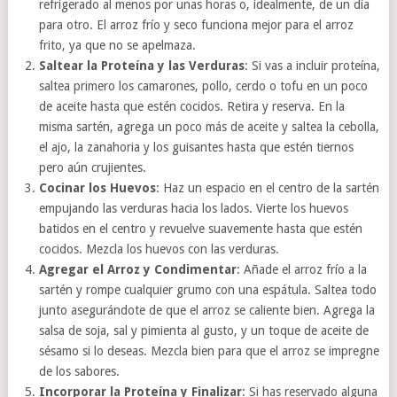
refrigerado al menos por unas horas o, idealmente, de un día
para otro. El arroz frío y seco funciona mejor para el arroz
frito, ya que no se apelmaza.
Saltear la Proteína y las Verduras
: Si vas a incluir proteína,
saltea primero los camarones, pollo, cerdo o tofu en un poco
de aceite hasta que estén cocidos. Retira y reserva. En la
misma sartén, agrega un poco más de aceite y saltea la cebolla,
el ajo, la zanahoria y los guisantes hasta que estén tiernos
pero aún crujientes.
Cocinar los Huevos
: Haz un espacio en el centro de la sartén
empujando las verduras hacia los lados. Vierte los huevos
batidos en el centro y revuelve suavemente hasta que estén
cocidos. Mezcla los huevos con las verduras.
Agregar el Arroz y Condimentar
: Añade el arroz frío a la
sartén y rompe cualquier grumo con una espátula. Saltea todo
junto asegurándote de que el arroz se caliente bien. Agrega la
salsa de soja, sal y pimienta al gusto, y un toque de aceite de
sésamo si lo deseas. Mezcla bien para que el arroz se impregne
de los sabores.
Incorporar la Proteína y Finalizar
: Si has reservado alguna