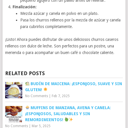
pequeño agujero con un palillo antes de rellenar.
Finalización:
Mezcla azúcar y canela en polvo en un plato.
Pasa los churros rellenos por la mezcla de azúcar y canela
para cubrirlos completamente.
¡Listo! Ahora puedes disfrutar de unos deliciosos churros caseros
rellenos con dulce de leche. Son perfectos para un postre, una
merienda o para acompañar un buen café o chocolate caliente.
RELATED POSTS
BUDÍN DE MAICENA: ¡ESPONJOSO, SUAVE Y SIN
GLUTEN!
No Comments
|
Feb 7, 2025
MUFFINS DE MANZANA, AVENA Y CANELA:
¡ESPONJOSOS, SALUDABLES Y SIN
REMORDIMIENTOS!
No Comments
|
Mar 5, 2025