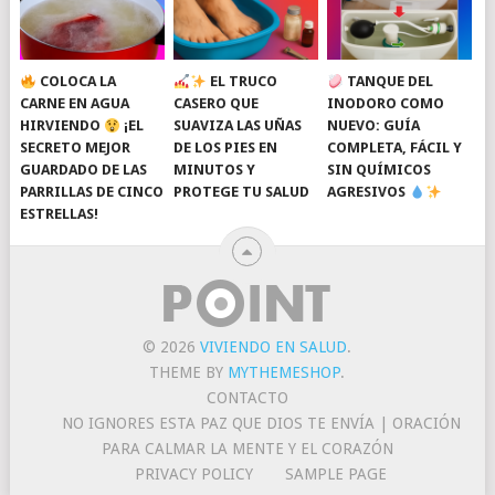
COLOCA LA
EL TRUCO
TANQUE DEL
CARNE EN AGUA
CASERO QUE
INODORO COMO
HIRVIENDO
¡EL
SUAVIZA LAS UÑAS
NUEVO: GUÍA
SECRETO MEJOR
DE LOS PIES EN
COMPLETA, FÁCIL Y
GUARDADO DE LAS
MINUTOS Y
SIN QUÍMICOS
PARRILLAS DE CINCO
PROTEGE TU SALUD
AGRESIVOS
ESTRELLAS!
© 2026
VIVIENDO EN SALUD
.
THEME BY
MYTHEMESHOP
.
CONTACTO
NO IGNORES ESTA PAZ QUE DIOS TE ENVÍA | ORACIÓN
PARA CALMAR LA MENTE Y EL CORAZÓN
PRIVACY POLICY
SAMPLE PAGE