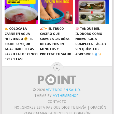
COLOCA LA
EL TRUCO
TANQUE DEL
CARNE EN AGUA
CASERO QUE
INODORO COMO
HIRVIENDO
¡EL
SUAVIZA LAS UÑAS
NUEVO: GUÍA
SECRETO MEJOR
DE LOS PIES EN
COMPLETA, FÁCIL Y
GUARDADO DE LAS
MINUTOS Y
SIN QUÍMICOS
PARRILLAS DE CINCO
PROTEGE TU SALUD
AGRESIVOS
ESTRELLAS!
© 2026
VIVIENDO EN SALUD
.
THEME BY
MYTHEMESHOP
.
CONTACTO
NO IGNORES ESTA PAZ QUE DIOS TE ENVÍA | ORACIÓN
PARA CALMAR LA MENTE Y EL CORAZÓN