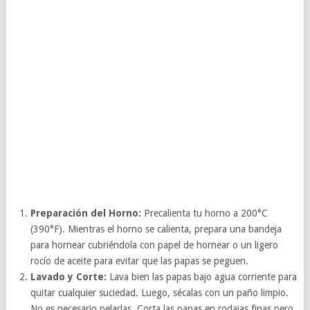
Preparación del Horno:
Precalienta tu horno a 200°C
(390°F). Mientras el horno se calienta, prepara una bandeja
para hornear cubriéndola con papel de hornear o un ligero
rocío de aceite para evitar que las papas se peguen.
Lavado y Corte:
Lava bien las papas bajo agua corriente para
quitar cualquier suciedad. Luego, sécalas con un paño limpio.
No es necesario pelarlas. Corta las papas en rodajas finas pero