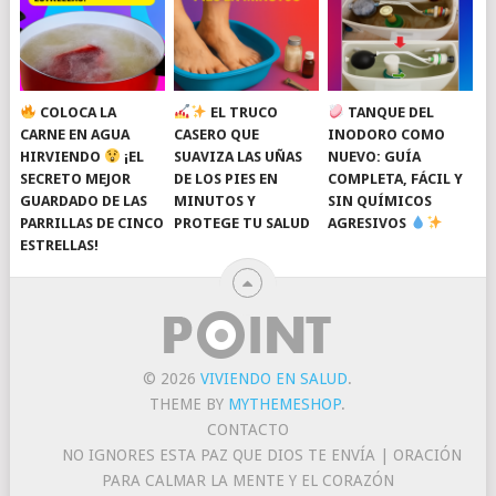
COLOCA LA
EL TRUCO
TANQUE DEL
CARNE EN AGUA
CASERO QUE
INODORO COMO
HIRVIENDO
¡EL
SUAVIZA LAS UÑAS
NUEVO: GUÍA
SECRETO MEJOR
DE LOS PIES EN
COMPLETA, FÁCIL Y
GUARDADO DE LAS
MINUTOS Y
SIN QUÍMICOS
PARRILLAS DE CINCO
PROTEGE TU SALUD
AGRESIVOS
ESTRELLAS!
© 2026
VIVIENDO EN SALUD
.
THEME BY
MYTHEMESHOP
.
CONTACTO
NO IGNORES ESTA PAZ QUE DIOS TE ENVÍA | ORACIÓN
PARA CALMAR LA MENTE Y EL CORAZÓN