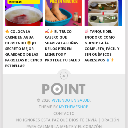
COLOCA LA
EL TRUCO
TANQUE DEL
CARNE EN AGUA
CASERO QUE
INODORO COMO
HIRVIENDO
¡EL
SUAVIZA LAS UÑAS
NUEVO: GUÍA
SECRETO MEJOR
DE LOS PIES EN
COMPLETA, FÁCIL Y
GUARDADO DE LAS
MINUTOS Y
SIN QUÍMICOS
PARRILLAS DE CINCO
PROTEGE TU SALUD
AGRESIVOS
ESTRELLAS!
© 2026
VIVIENDO EN SALUD
.
THEME BY
MYTHEMESHOP
.
CONTACTO
NO IGNORES ESTA PAZ QUE DIOS TE ENVÍA | ORACIÓN
PARA CALMAR LA MENTE Y EL CORAZÓN