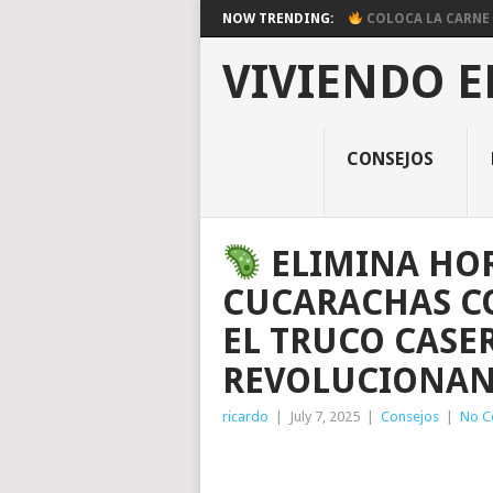
NOW TRENDING:
COLOCA LA CARNE E
VIVIENDO E
CONSEJOS
ELIMINA HOR
CUCARACHAS CO
EL TRUCO CASE
REVOLUCIONAN
ricardo
|
July 7, 2025
|
Consejos
|
No C