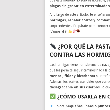
que este método no solo es accesible, 
plagas sin gastar en exterminadore
A lo largo de este artículo, te enseñar
hormigas, repeler ácaros y combat
sorprendentes. Prepárate para conocer 
¡Vamos allá!
¿POR QUÉ LA PAST
CONTRA LAS HORMI
Las hormigas tienen un sistema de nav
que les permite seguir caminos hacia la 
mentol, flúor y bicarbonato
, interf
Además, los aceites esenciales que con
desagradable en sus cuerpos
, lo q
¿CÓMO USARLA EN 
Coloca
pequeñas líneas o puntos