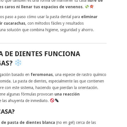
sino que también es una forma de mantener tu casa
libre de
s caros ni llenar tus espacios de venenos
.
emos paso a paso cómo usar la pasta dental para
eliminar
ir cucarachas
, con métodos fáciles y resultados
una solución que combina higiene, seguridad y ahorro.
A DE DIENTES FUNCIONA
GAS?
egación basado en
feromonas
, una especie de rastro químico
comida. La pasta de dientes, especialmente las que contienen
iere con este sistema, haciendo que pierdan la orientación.
tiene algunas fórmulas provocan
una reacción
ue las ahuyenta de inmediato.
CASA?
 de pasta de dientes blanca
(no en gel) cerca de las