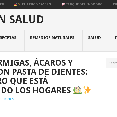
N ...
EL TRUCO CASERO ...
TANQUE DEL INODORO ...
CU
N SALUD
RECETAS
REMEDIOS NATURALES
SALUD
MIGAS, ÁCAROS Y
N PASTA DE DIENTES:
RO QUE ESTÁ
DO LOS HOGARES
omments