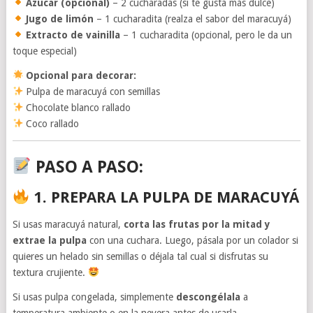
Azúcar (opcional)
– 2 cucharadas (si te gusta más dulce)
Jugo de limón
– 1 cucharadita (realza el sabor del maracuyá)
Extracto de vainilla
– 1 cucharadita (opcional, pero le da un
toque especial)
Opcional para decorar:
Pulpa de maracuyá con semillas
Chocolate blanco rallado
Coco rallado
PASO A PASO:
1. PREPARA LA PULPA DE MARACUYÁ
Si usas maracuyá natural,
corta las frutas por la mitad y
extrae la pulpa
con una cuchara. Luego, pásala por un colador si
quieres un helado sin semillas o déjala tal cual si disfrutas su
textura crujiente.
Si usas pulpa congelada, simplemente
descongélala
a
temperatura ambiente o en la nevera antes de usarla.