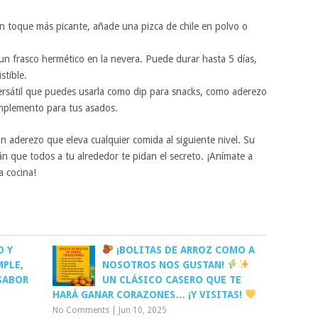
n toque más picante, añade una pizca de chile en polvo o
un frasco hermético en la nevera. Puede durar hasta 5 días,
stible.
ersátil que puedes usarla como dip para snacks, como aderezo
mplemento para tus asados.
n aderezo que eleva cualquier comida al siguiente nivel. Su
n que todos a tu alrededor te pidan el secreto. ¡Anímate a
a cocina!
O Y
¡BOLITAS DE ARROZ COMO A
MPLE,
NOSOTROS NOS GUSTAN!
SABOR
UN CLÁSICO CASERO QUE TE
HARÁ GANAR CORAZONES… ¡Y VISITAS!
No Comments
|
Jun 10, 2025