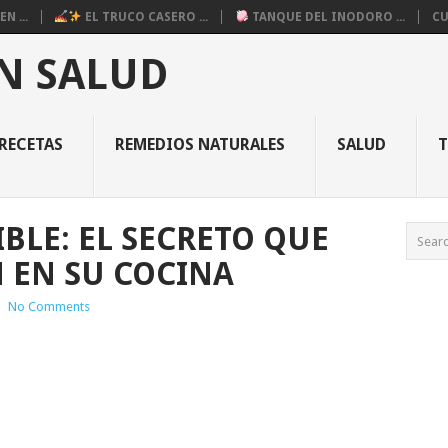
N ...
EL TRUCO CASERO ...
TANQUE DEL INODORO ...
CU
N SALUD
RECETAS
REMEDIOS NATURALES
SALUD
IBLE: EL SECRETO QUE
 EN SU COCINA
|
No Comments