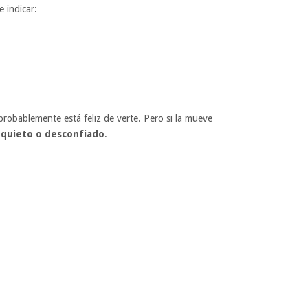
 indicar:
probablemente está feliz de verte. Pero si la mueve
nquieto o desconfiado
.