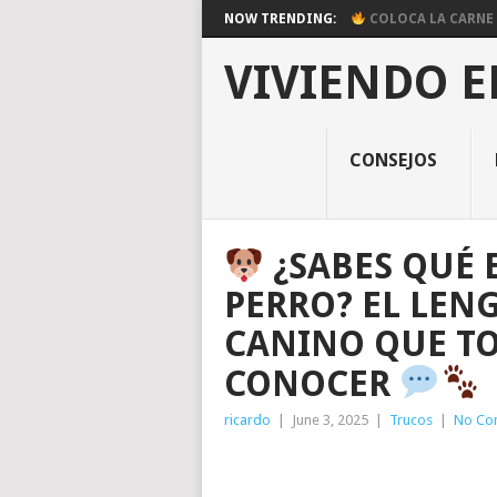
NOW TRENDING:
COLOCA LA CARNE E
VIVIENDO E
CONSEJOS
¿SABES QUÉ 
PERRO? EL LEN
CANINO QUE T
CONOCER
ricardo
|
June 3, 2025
|
Trucos
|
No Co