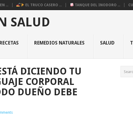
N ...
EL TRUCO CASERO ...
TANQUE DEL INODORO ...
CU
N SALUD
RECETAS
REMEDIOS NATURALES
SALUD
ESTÁ DICIENDO TU
GUAJE CORPORAL
ODO DUEÑO DEBE
mments