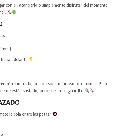
ar con él, acariciarlo o simplemente disfrutar del momento
nal!
O
do:
rme 🕴️
s hacia adelante
atención: un ruido, una persona o incluso otro animal. Está
mente está asustado, pero sí está en guardia.
AZADO
mete la cola entre las patas?
do