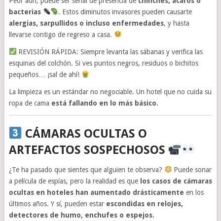
Peor aún, puede ser señal de presencia de
chinches, ácaros o
bacterias
. Estos diminutos invasores pueden causarte
alergias, sarpullidos o incluso enfermedades
, y hasta
llevarse contigo de regreso a casa.
REVISIÓN RÁPIDA: Siempre levanta las sábanas y verifica las
esquinas del colchón. Si ves puntos negros, residuos o bichitos
pequeños… ¡sal de ahí!
La limpieza es un estándar no negociable. Un hotel que no cuida su
ropa de cama
está fallando en lo más básico.
CÁMARAS OCULTAS O
ARTEFACTOS SOSPECHOSOS
¿Te ha pasado que sientes que alguien te observa?
Puede sonar
a película de espías, pero la realidad es que
los casos de cámaras
ocultas en hoteles han aumentado drásticamente
en los
últimos años. Y sí, pueden estar
escondidas en relojes,
detectores de humo, enchufes o espejos.