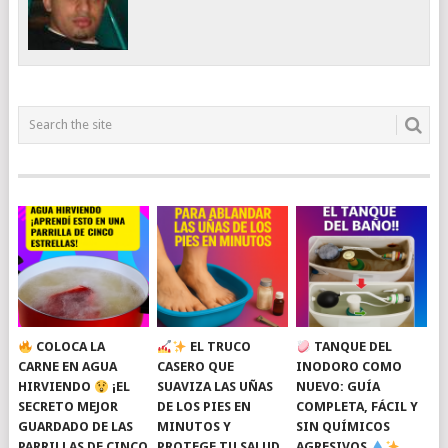
COLOCA LA
EL TRUCO
TANQUE DEL
CARNE EN AGUA
CASERO QUE
INODORO COMO
HIRVIENDO
¡EL
SUAVIZA LAS UÑAS
NUEVO: GUÍA
SECRETO MEJOR
DE LOS PIES EN
COMPLETA, FÁCIL Y
GUARDADO DE LAS
MINUTOS Y
SIN QUÍMICOS
PARRILLAS DE CINCO
PROTEGE TU SALUD
AGRESIVOS