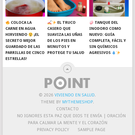
COLOCA LA
EL TRUCO
TANQUE DEL
CARNE EN AGUA
CASERO QUE
INODORO COMO
HIRVIENDO
¡EL
SUAVIZA LAS UÑAS
NUEVO: GUÍA
SECRETO MEJOR
DE LOS PIES EN
COMPLETA, FÁCIL Y
GUARDADO DE LAS
MINUTOS Y
SIN QUÍMICOS
PARRILLAS DE CINCO
PROTEGE TU SALUD
AGRESIVOS
ESTRELLAS!
© 2026
VIVIENDO EN SALUD
.
THEME BY
MYTHEMESHOP
.
CONTACTO
NO IGNORES ESTA PAZ QUE DIOS TE ENVÍA | ORACIÓN
PARA CALMAR LA MENTE Y EL CORAZÓN
PRIVACY POLICY
SAMPLE PAGE