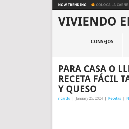
NOW TRENDING:
COLOCA LA CARNE E
VIVIENDO E
CONSEJOS
PARA CASA O LL
RECETA FÁCIL T
Y QUESO
ricardo
|
January 25, 2024
|
Recetas
|
N