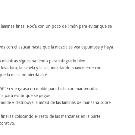
 láminas finas. Rocía con un poco de limón para evitar que se
vos con el azúcar hasta que la mezcla se vea espumosa y haya
o mientras sigues batiendo para integrarlo bien.
a levadura, la canela y la sal, mezclando suavemente con
ue la masa no pierda aire.
350°F) y engrasa un molde para tarta con mantequilla,
a para evitar que se pegue.
l molde y distribuye la mitad de las láminas de manzana sobre
 finaliza colocando el resto de las manzanas en la parte
corativo.