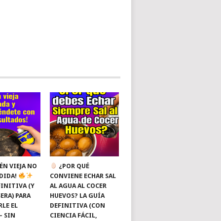
ÉN VIEJA NO
¿POR QUÉ
RDIDA!
CONVIENE ECHAR SAL
INITIVA (Y
AL AGUA AL COCER
ERA) PARA
HUEVOS? LA GUÍA
RLE EL
DEFINITIVA (CON
— SIN
CIENCIA FÁCIL,