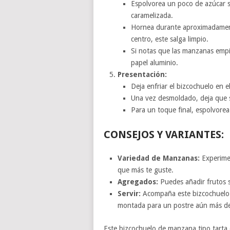
Espolvorea un poco de azúcar s
caramelizada.
Hornea durante aproximadamente
centro, este salga limpio.
Si notas que las manzanas empi
papel aluminio.
Presentación:
Deja enfriar el bizcochuelo en
Una vez desmoldado, deja que s
Para un toque final, espolvorea 
CONSEJOS Y VARIANTES:
Variedad de Manzanas:
Experimen
que más te guste.
Agregados:
Puedes añadir frutos s
Servir:
Acompaña este bizcochuelo c
montada para un postre aún más del
Este bizcochuelo de manzana tipo tarta e