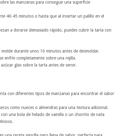
obre las manzanas para conseguir una superficie
 40-45 minutos o hasta que al insertar un palillo en el
ezan a dorarse demasiado rápido, puedes cubrir la tarta con
 el molde durante unos 10 minutos antes de desmoldar.
e enfríe completamente sobre una rejilla.
azúcar glas sobre la tarta antes de servir.
ta con diferentes tipos de manzanas para encontrar el sabor
ecos como nueces o almendras para una textura adicional.
on una bola de helado de vainilla o un chorrito de nata
icioso.
s una receta sencilla pero llena de sabor, perfecta para