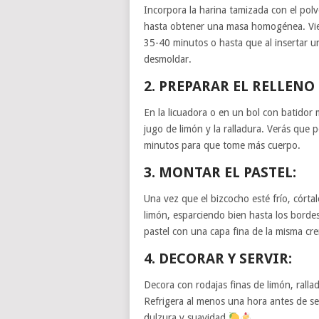
Incorpora la harina tamizada con el polv
hasta obtener una masa homogénea. Vie
35-40 minutos o hasta que al insertar un
desmoldar.
2.
PREPARAR EL RELLENO
En la licuadora o en un bol con batidor 
jugo de limón y la ralladura. Verás que
minutos para que tome más cuerpo.
3.
MONTAR EL PASTEL:
Una vez que el bizcocho esté frío, córt
limón, esparciendo bien hasta los bordes
pastel con una capa fina de la misma cre
4.
DECORAR Y SERVIR:
Decora con rodajas finas de limón, ralla
Refrigera al menos una hora antes de ser
dulzura y suavidad
.