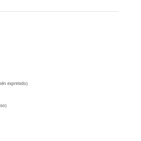
cién exprimido)
uso)