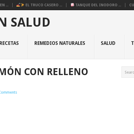
N ...
EL TRUCO CASERO ...
TANQUE DEL INODORO ...
CU
N SALUD
RECETAS
REMEDIOS NATURALES
SALUD
IMÓN CON RELLENO
Comments