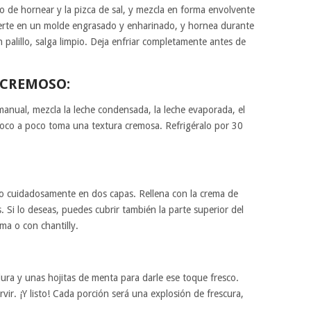
o de hornear y la pizca de sal, y mezcla en forma envolvente
rte en un molde engrasado y enharinado, y hornea durante
 palillo, salga limpio. Deja enfriar completamente antes de
 CREMOSO:
manual, mezcla la leche condensada, la leche evaporada, el
 poco a poco toma una textura cremosa. Refrigéralo por 30
alo cuidadosamente en dos capas. Rellena con la crema de
. Si lo deseas, puedes cubrir también la parte superior del
ma o con chantilly.
dura y unas hojitas de menta para darle ese toque fresco.
vir. ¡Y listo! Cada porción será una explosión de frescura,