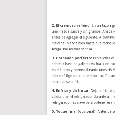
2. El cremoso relleno:
En un tazón gr
una mezcla suave y sin grumos. Añade 
antes de agregar el siguiente. A continuac
maicena. Mezcla bien hasta que todos l
tenga una textura sedosa.
3. Horneado perfecto:
Precalienta el
sobre la base de galletas ya fría. Con cu
en el horno y hornea durante unos 45-5
aún esté ligeramente tembloroso. Recue
mientras se enfría.
4. Enfriar y disfrutar:
Deja enfriar el
colócalo en el refrigerador durante al 
refrigeración es clave para obtener esa t
5. Toque final (opcional):
Antes de se