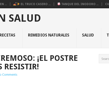
N ...
EL TRUCO CASERO ...
TANQUE DEL INODORO ...
CU
N SALUD
RECETAS
REMEDIOS NATURALES
SALUD
CREMOSO: ¡EL POSTRE
 RESISTIR!
o Comments