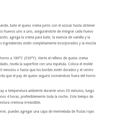
ande, bate el queso crema junto con el azúcar hasta obtener
los huevos uno a uno, asegurándote de integrar cada huevo
ión, agrega la crema para batir, la esencia de vainilla y la
os ingredientes estén completamente incorporados y la mezcla
 horno a 180°C (350°F). Vierte el relleno de queso crema
idado, nivela la superficie con una espátula. Coloca el molde
0 minutos o hasta que los bordes estén dorados y el centro
rda que el pay de queso seguirá cocinándose fuera del horno
 pay a temperatura ambiente durante unos 30 minutos, luego
menos 4 horas, preferiblemente toda la noche. Este tiempo de
extura cremosa irresistible.
rvir, puedes agregar una capa de mermelada de frutas rojas