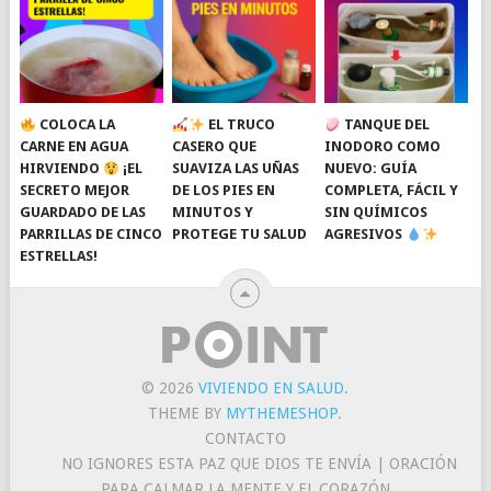
COLOCA LA
EL TRUCO
TANQUE DEL
CARNE EN AGUA
CASERO QUE
INODORO COMO
HIRVIENDO
¡EL
SUAVIZA LAS UÑAS
NUEVO: GUÍA
SECRETO MEJOR
DE LOS PIES EN
COMPLETA, FÁCIL Y
GUARDADO DE LAS
MINUTOS Y
SIN QUÍMICOS
PARRILLAS DE CINCO
PROTEGE TU SALUD
AGRESIVOS
ESTRELLAS!
© 2026
VIVIENDO EN SALUD
.
THEME BY
MYTHEMESHOP
.
CONTACTO
NO IGNORES ESTA PAZ QUE DIOS TE ENVÍA | ORACIÓN
PARA CALMAR LA MENTE Y EL CORAZÓN