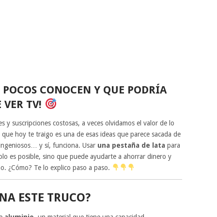
E POCOS CONOCEN Y QUE PODRÍA
 VER TV!
s y suscripciones costosas, a veces olvidamos el valor de lo
que hoy te traigo es una de esas ideas que parece sacada de
ingeniosos… y sí, funciona. Usar
una pestaña de lata
para
solo es posible, sino que puede ayudarte a ahorrar dinero y
mo. ¿Cómo? Te lo explico paso a paso.
NA ESTE TRUCO?
de
aluminio
, un material que tiene una capacidad