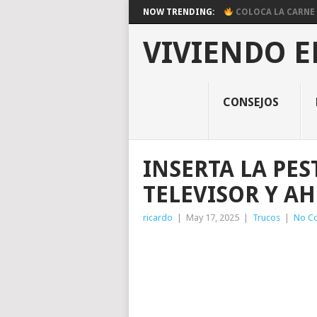
NOW TRENDING:
COLOCA LA CARNE E
VIVIENDO E
CONSEJOS
INSERTA LA PES
TELEVISOR Y A
ricardo
|
May 17, 2025
|
Trucos
|
No C