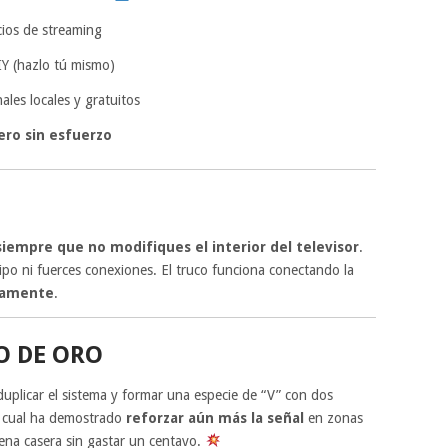
cios de streaming
IY (hazlo tú mismo)
les locales y gratuitos
ero sin esfuerzo
siempre que no modifiques el interior del televisor
.
po ni fuerces conexiones. El truco funciona conectando la
ctamente
.
O DE ORO
uplicar el sistema y formar una especie de “V” con dos
o cual ha demostrado
reforzar aún más la señal
en zonas
ena casera sin gastar un centavo.