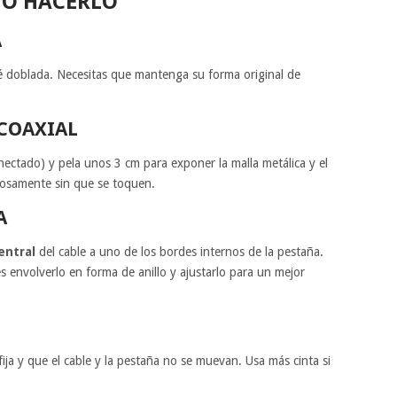
MO HACERLO
A
é doblada. Necesitas que mantenga su forma original de
 COAXIAL
onectado) y pela unos 3 cm para exponer la malla metálica y el
dosamente sin que se toquen.
A
entral
del cable a uno de los bordes internos de la pestaña.
es envolverlo en forma de anillo y ajustarlo para un mejor
ija y que el cable y la pestaña no se muevan. Usa más cinta si