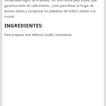
condensada digno de la abuela, con una receta paso a paso que
garantiza éxito en cada intento. ¿Listo para llenar tu hogar de
aromas dulces y conquistar los paladares de todos? ¡Vamos a la
cocina!
INGREDIENTES:
Para preparar este delicioso pudín, necesitarás: