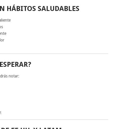
 HÁBITOS SALUDABLES
aliente
os
ente
lor
ESPERAR?
drás notar:
!