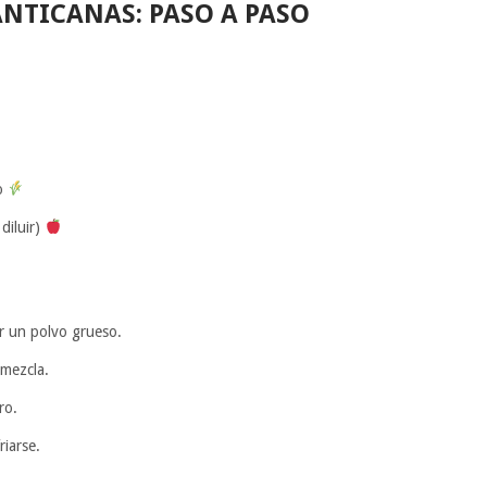
NTICANAS: PASO A PASO
ro
diluir)
r un polvo grueso.
 mezcla.
ro.
riarse.