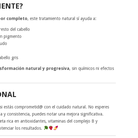
MENTE?
 por completo
, este tratamiento natural sí ayuda a:
resto del cabello
con pigmento
ludo
bello gris
sformación natural y progresiva
, sin químicos ni efectos
ONAL
 si estás comprometid@ con el cuidado natural. No esperes
a y consistencia, puedes notar una mejora significativa.
a rica en antioxidantes, vitaminas del complejo B y
otenciar los resultados.