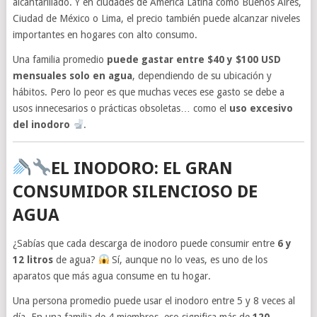
alcantarillado. Y en ciudades de América Latina como Buenos Aires,
Ciudad de México o Lima, el precio también puede alcanzar niveles
importantes en hogares con alto consumo.
Una familia promedio
puede gastar entre $40 y $100 USD
mensuales solo en agua
, dependiendo de su ubicación y
hábitos. Pero lo peor es que muchas veces ese gasto se debe a
usos innecesarios o prácticas obsoletas… como el
uso excesivo
del inodoro
.
EL INODORO: EL GRAN
CONSUMIDOR SILENCIOSO DE
AGUA
¿Sabías que cada descarga de inodoro puede consumir entre
6 y
12 litros
de agua?
Sí, aunque no lo veas, es uno de los
aparatos que más agua consume en tu hogar.
Una persona promedio puede usar el inodoro entre 5 y 8 veces al
día. En una familia de 4 miembros, eso significa más de
120