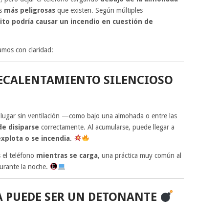
as
más peligrosas
que existen. Según múltiples
ito podría causar un incendio en cuestión de
amos con claridad:
RECALENTAMIENTO SILENCIOSO
 lugar sin ventilación —como bajo una almohada o entre las
e disiparse
correctamente. Al acumularse, puede llegar a
explota o se incendia
.
s el teléfono
mientras se carga
, una práctica muy común al
durante la noche.
A PUEDE SER UN DETONANTE