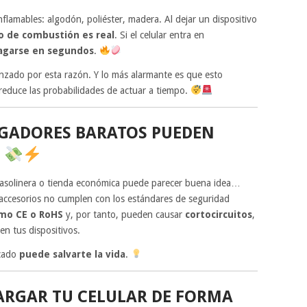
flamables: algodón, poliéster, madera. Al dejar un dispositivo
o de combustión es real
. Si el celular entra en
pagarse en segundos
.
zado por esta razón. Y lo más alarmante es que esto
 reduce las probabilidades de actuar a tiempo.
RGADORES BARATOS PUEDEN
O
asolinera o tienda económica puede parecer buena idea…
ccesorios no cumplen con los estándares de seguridad
omo CE o RoHS
y, por tanto, pueden causar
cortocircuitos
,
en tus dispositivos.
icado
puede salvarte la vida
.
ARGAR TU CELULAR DE FORMA