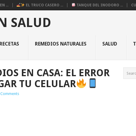
N ...
EL TRUCO CASERO ...
TANQUE DEL INODORO ...
CU
N SALUD
RECETAS
REMEDIOS NATURALES
SALUD
IOS EN CASA: EL ERROR
GAR TU CELULAR
 Comments