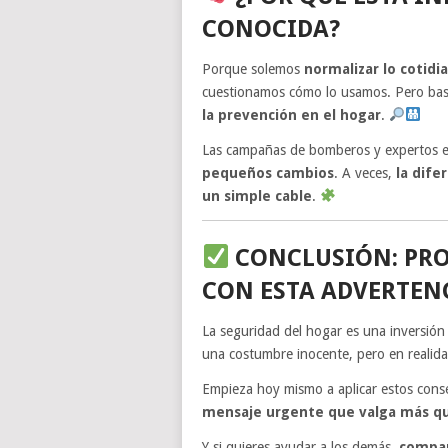
CONOCIDA?
Porque solemos
normalizar lo cotidi
cuestionamos cómo lo usamos. Pero bast
la prevención en el hogar
.
Las campañas de bomberos y expertos en
pequeños cambios
. A veces,
la dife
un simple cable
.
CONCLUSIÓN: PROT
CON ESTA ADVERTEN
La seguridad del hogar es una inversión 
una costumbre inocente, pero en realid
Empieza hoy mismo a aplicar estos cons
mensaje urgente que valga más qu
Y si quieres ayudar a los demás,
compar