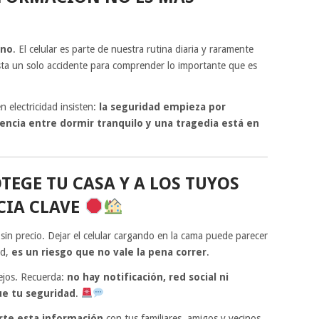
ano
. El celular es parte de nuestra rutina diaria y raramente
a un solo accidente para comprender lo importante que es
 electricidad insisten:
la seguridad empieza por
rencia entre dormir tranquilo y una tragedia está en
EGE TU CASA Y A LOS TUYOS
CIA CLAVE
sin precio. Dejar el celular cargando en la cama puede parecer
ad,
es un riesgo que no vale la pena correr
.
ejos. Recuerda:
no hay notificación, red social ni
e tu seguridad
.
te esta información
con tus familiares, amigos y vecinos.