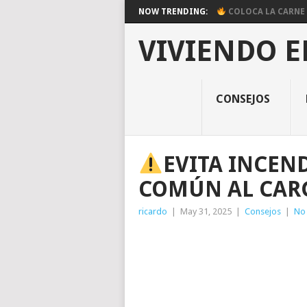
NOW TRENDING:
COLOCA LA CARNE E
VIVIENDO E
CONSEJOS
EVITA INCEND
COMÚN AL CAR
ricardo
|
May 31, 2025
|
Consejos
|
No