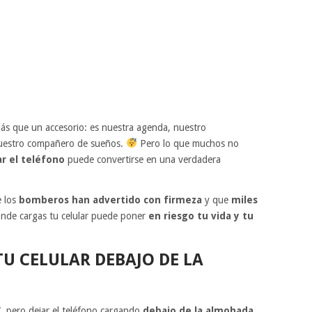
más que un accesorio: es nuestra agenda, nuestro
 nuestro compañero de sueños.
Pero lo que muchos no
ar el teléfono
puede convertirse en una verdadera
e los
bomberos han advertido con firmeza
y que
miles
donde cargas tu celular puede poner
en riesgo tu vida y tu
U CELULAR DEBAJO DE LA
, pero dejar el teléfono cargando
debajo de la almohada