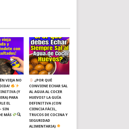
ÉN VIEJA NO
¿POR QUÉ
RDIDA!
CONVIENE ECHAR SAL
INITIVA (Y
AL AGUA AL COCER
ERA) PARA
HUEVOS? LA GUÍA
RLE EL
DEFINITIVA (CON
— SIN
CIENCIA FÁCIL,
DE MÁS
TRUCOS DE COCINA Y
SEGURIDAD
ALIMENTARIA)