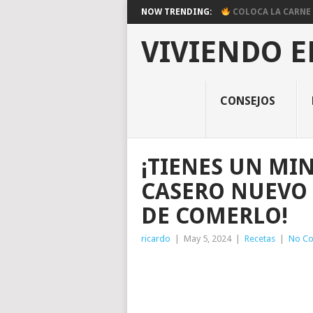
NOW TRENDING:
COLOCA LA CARNE E
VIVIENDO E
CONSEJOS
¡TIENES UN MI
CASERO NUEVO
DE COMERLO!
ricardo
|
May 5, 2024
|
Recetas
|
No C