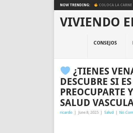
NOW TRENDING:
COLOCA LA CARNE E
VIVIENDO E
CONSEJOS
¿TIENES VENA
DESCUBRE SI E
PREOCUPARTE 
SALUD VASCUL
ricardo
|
June 8, 2025
|
Salud
|
No Com