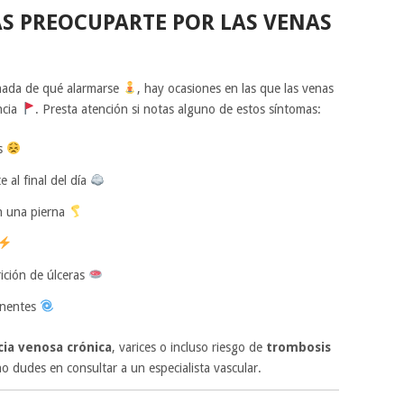
S PREOCUPARTE POR LAS VENAS
 nada de qué alarmarse
, hay ocasiones en las que las venas
ncia
. Presta atención si notas alguno de estos síntomas:
os
 al final del día
n una pierna
rición de úlceras
inentes
cia venosa crónica
, varices o incluso riesgo de
trombosis
no dudes en consultar a un especialista vascular.