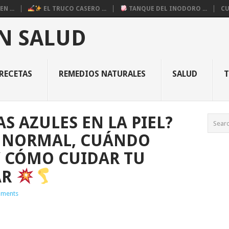
N ...
EL TRUCO CASERO ...
TANQUE DEL INODORO ...
CU
N SALUD
RECETAS
REMEDIOS NATURALES
SALUD
S AZULES EN LA PIEL?
S NORMAL, CUÁNDO
Y CÓMO CUIDAR TU
AR
ments