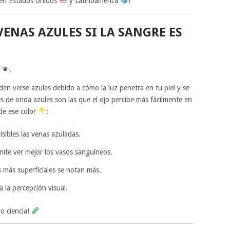
n en Estados Unidos
y Latinoamérica
!
ENAS AZULES SI LA SANGRE ES
a
.
en verse azules debido a cómo la luz penetra en tu piel y se
es de onda azules son las que el ojo percibe más fácilmente en
 de ese color
:
isibles las venas azuladas.
rmite ver mejor los vasos sanguíneos.
as más superficiales se notan más.
a la percepción visual.
lo ciencia!