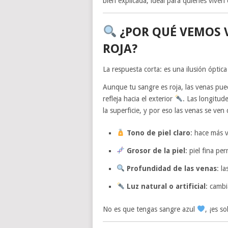
bien explicada, ideal para quienes vive
¿POR QUÉ VEMOS V
ROJA?
La respuesta corta: es una ilusión óptic
Aunque tu sangre es roja, las venas pued
refleja hacia el exterior
. Las longitud
la superficie, y por eso las venas se ven
Tono de piel claro
: hace más v
Grosor de la piel
: piel fina pe
Profundidad de las venas
: l
Luz natural o artificial
: cambi
No es que tengas sangre azul
, ¡es so