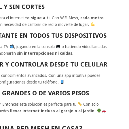
 Y SIN CORTES
ra el internet
te sigue a ti
. Con WiFi Mesh,
cada metro
sin necesidad de cambiar de red o moverte de lugar.
TANTE EN TODOS TUS DISPOSITIVOS
 la TV
, jugando en la consola
o haciendo videollamadas
uncionarán
sin interrupciones ni caídas
.
AR Y CONTROLAR DESDE TU CELULAR
er conocimientos avanzados. Con una app intuitiva puedes
 configuraciones desde tu teléfono.
S GRANDES O DE VARIOS PISOS
 Entonces esta solución es perfecta para ti.
Con solo
puedes
llevar internet incluso al garaje o al jardín
.
UNA RED MESH EN CASA?