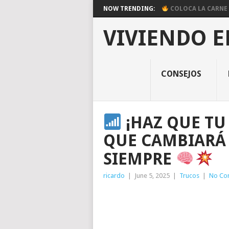
NOW TRENDING:
COLOCA LA CARNE E
VIVIENDO E
CONSEJOS
¡HAZ QUE TU 
QUE CAMBIARÁ
SIEMPRE
ricardo
|
June 5, 2025
|
Trucos
|
No Co