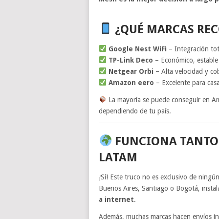
¿QUÉ MARCAS REC
Google Nest WiFi
– Integración to
TP-Link Deco
– Económico, estable y
Netgear Orbi
– Alta velocidad y co
Amazon eero
– Excelente para cas
La mayoría se puede conseguir en A
dependiendo de tu país.
FUNCIONA TANTO 
LATAM
¡Sí! Este truco no es exclusivo de ningú
Buenos Aires, Santiago o Bogotá, insta
a internet
.
Además, muchas marcas hacen envíos int