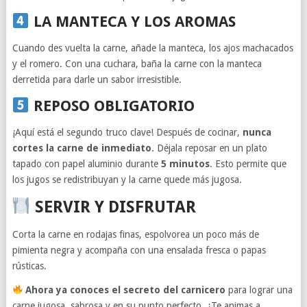
LA MANTECA Y LOS AROMAS
Cuando des vuelta la carne, añade la manteca, los ajos machacados
y el romero. Con una cuchara, baña la carne con la manteca
derretida para darle un sabor irresistible.
REPOSO OBLIGATORIO
¡Aquí está el segundo truco clave! Después de cocinar,
nunca
cortes la carne de inmediato
. Déjala reposar en un plato
tapado con papel aluminio durante
5 minutos
. Esto permite que
los jugos se redistribuyan y la carne quede más jugosa.
SERVIR Y DISFRUTAR
Corta la carne en rodajas finas, espolvorea un poco más de
pimienta negra y acompaña con una ensalada fresca o papas
rústicas.
Ahora ya conoces el secreto del carnicero
para lograr una
carne jugosa, sabrosa y en su punto perfecto. ¿Te animas a